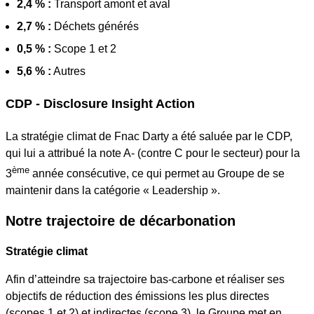
2,4 % :
Transport amont et aval
2,7 % :
Déchets générés
0,5 % :
Scope 1 et 2
5,6 % :
Autres
CDP -
Disclosure Insight Action
La stratégie climat de Fnac Darty a été saluée par le CDP,
qui lui a attribué la note A- (contre C pour le secteur) pour la
ème
3
année consécutive, ce qui permet au Groupe de se
maintenir dans la catégorie «
Leadership
».
Notre trajectoire de décarbonation
Stratégie climat
Afin d’atteindre sa trajectoire bas-carbone et réaliser ses
objectifs de réduction des émissions les plus directes
(scopes 1 et 2) et indirectes (scope 3), le Groupe met en