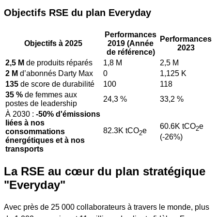
Objectifs RSE du plan Everyday
Objectifs RSE du plan
Everyday
Performances
Performances
Objectifs à 2025
2019 (Année
2023
de référence)
2,5 M
de produits réparés
1,8 M
2,5 M
2 M
d’abonnés Darty Max
0
1,125 K
135
de score de durabilité
100
118
35 %
de femmes aux
24,3 %
33,2 %
postes de leadership
À 2030 :
-50% d'émissions
liées à nos
60.6K tCO
e
2
82.3K tCO
e
consommations
2
(-26%)
énergétiques et à nos
transports
La RSE au cœur du plan stratégique
"Everyday"
Avec près de 25 000 collaborateurs à travers le monde, plus